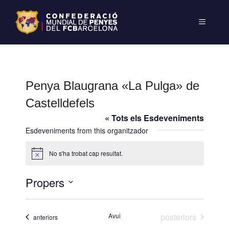
Penya Blaugrana «La Pulga» de
Castelldefels
« Tots els Esdeveniments
Esdeveniments from this organitzador
No s'ha trobat cap resultat.
A
v
í
Propers
s
S
e
Esdeveniments
Avui
posteriors
Esdeveniments
anteriors
l