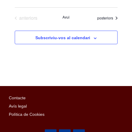
Esdeveniments
anteriors
Avui
Esdeveniments
posteriors
Subscriviu-vos al calendari
Contacte
Avís legal
Política de Cookies