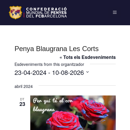
Penya Blaugrana Les Corts
« Tots els Esdeveniments
Esdeveniments from this organitzador
23-04-2024
 - 
10-08-2026
S
abril 2024
e
l
DT
e
23
c
c
i