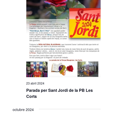
o
n
a
u
n
a
d
a
t
a
.
23 abril 2024
Parada per Sant Jordi de la PB Les
Corts
octubre 2024