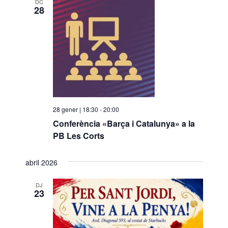
DC
28
28 gener | 18:30
-
20:00
Conferència «Barça i Catalunya» a la
PB Les Corts
abril 2026
DJ
23