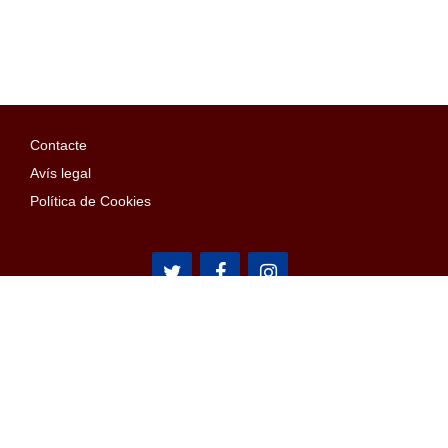
Contacte
Avís legal
Política de Cookies
Arístides Maillol, 15
08028 Barcelona
Email: penyes@confederaciopenyes.cat