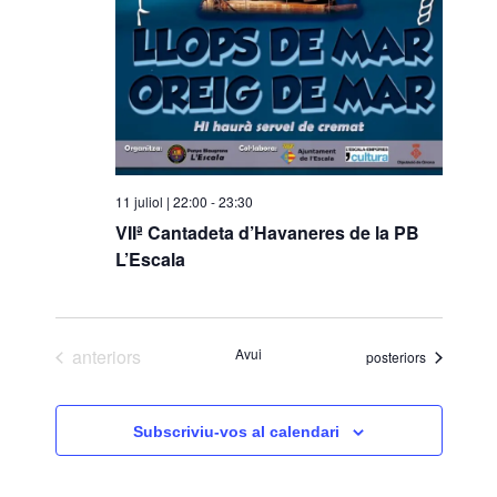
11 juliol | 22:00
-
23:30
VIIª Cantadeta d’Havaneres de la PB
L’Escala
Esdeveniments
anteriors
Avui
Esdeveniments
posteriors
Subscriviu-vos al calendari