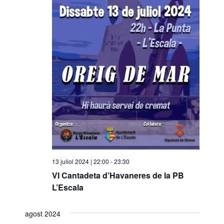
o
n
a
u
n
a
d
a
t
a
.
13 juliol 2024 | 22:00
-
23:30
VI Cantadeta d’Havaneres de la PB
L’Escala
agost 2024