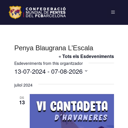
Penya Blaugrana L’Escala
« Tots els Esdeveniments
Esdeveniments from this organitzador
13-07-2024
 - 
07-08-2026
S
juliol 2024
e
l
DS
e
13
c
c
i