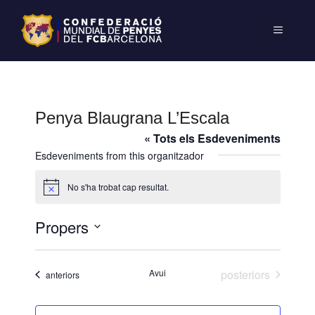
Penya Blaugrana L’Escala
« Tots els Esdeveniments
Esdeveniments from this organitzador
No s'ha trobat cap resultat.
A
v
í
Propers
s
S
e
Esdeveniments
Avui
posteriors
Esdeveniments
anteriors
l
e