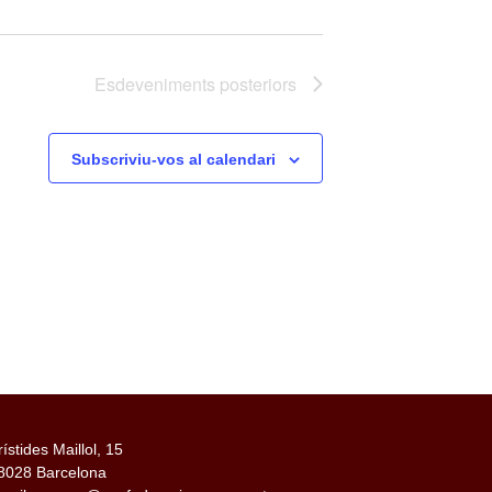
Esdeveniments
posteriors
Subscriviu-vos al calendari
rístides Maillol, 15
8028 Barcelona