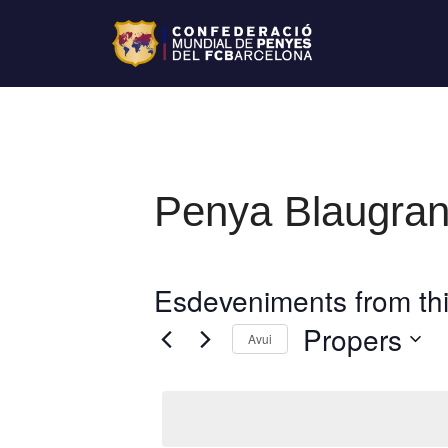
Penya Blaugran
Esdeveniments from thi
Propers
Avui
S
e
l
e