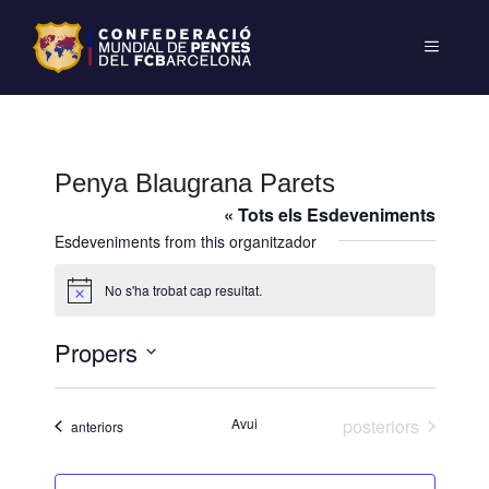
Penya Blaugrana Parets
« Tots els Esdeveniments
Esdeveniments from this organitzador
No s'ha trobat cap resultat.
A
v
í
Propers
s
S
e
Esdeveniments
Avui
posteriors
Esdeveniments
anteriors
l
e