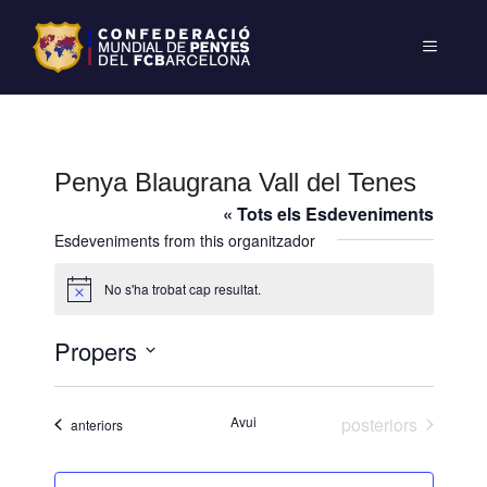
Penya Blaugrana Vall del Tenes
« Tots els Esdeveniments
Esdeveniments from this organitzador
No s'ha trobat cap resultat.
A
v
í
Propers
s
S
e
Esdeveniments
Avui
posteriors
Esdeveniments
anteriors
l
e