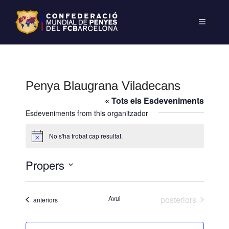
Penya Blaugrana Viladecans
« Tots els Esdeveniments
Esdeveniments from this organitzador
No s'ha trobat cap resultat.
A
v
í
Propers
s
S
e
Esdeveniments
Avui
posteriors
Esdeveniments
anteriors
l
e