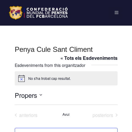
Penya Cule Sant Climent
« Tots els Esdeveniments
Esdeveniments from this organitzador
No s'ha trobat cap resultat.
A
v
í
Propers
s
S
e
Esdeveniments
Esdeveniments
anteriors
Avui
posteriors
l
e