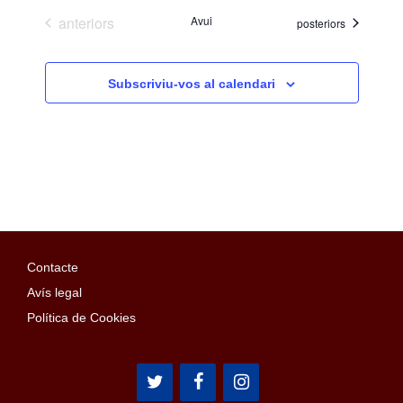
Esdeveniments
anteriors
Avui
Esdeveniments
posteriors
Subscriviu-vos al calendari
Contacte
Avís legal
Política de Cookies