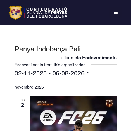
Penya Indobarça Bali
« Tots els Esdeveniments
Esdeveniments from this organitzador
02-11-2025
 - 
06-08-2026
S
novembre 2025
e
l
DG
e
2
c
c
i