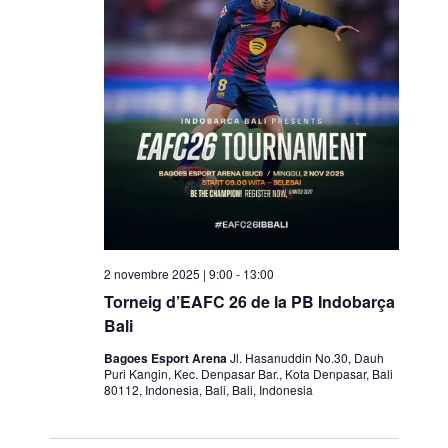
o
n
a
u
n
a
d
a
t
a
.
2 novembre 2025 | 9:00
-
13:00
Torneig d’EAFC 26 de la PB Indobarça
Bali
Bagoes Esport Arena
Jl. Hasanuddin No.30, Dauh
Puri Kangin, Kec. Denpasar Bar., Kota Denpasar, Bali
80112, Indonesia, Bali, Bali, Indonesia