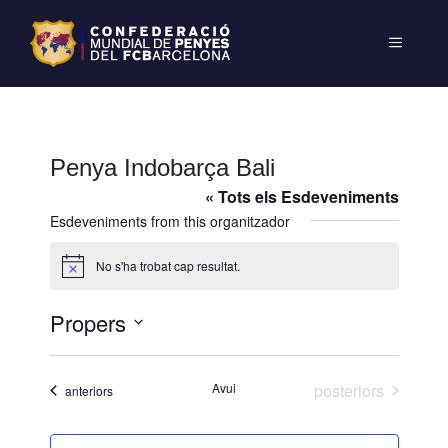
Penya Indobarça Bali
« Tots els Esdeveniments
Esdeveniments from this organitzador
No s'ha trobat cap resultat.
A
v
í
Propers
s
S
e
Esdeveniments
Avui
posteriors
Esdeveniments
anteriors
l
e