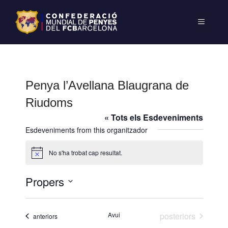
Penya l’Avellana Blaugrana de
Riudoms
« Tots els Esdeveniments
Esdeveniments from this organitzador
No s'ha trobat cap resultat.
A
v
í
Propers
s
S
e
Esdeveniments
Avui
posteriors
Esdeveniments
anteriors
l