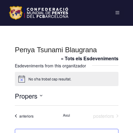
Penya Tsunami Blaugrana
« Tots els Esdeveniments
Esdeveniments from this organitzador
No s'ha trobat cap resultat.
A
v
í
Propers
s
S
e
Esdeveniments
Avui
posteriors
Esdeveniments
anteriors
l
e