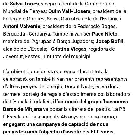
de
Salva Torres
, vicepresident de la Confederació
Mundial de Penyes;
Quim Vall-Llosera
, president de la
Federació Gironès, Selva, Garrotxa i Pla de l’Estany; i
Antoni Valverde
, president de la Federació Bages,
Berguedà i Cerdanya. També hi van ser
Paco Nieto
,
membre de l’Agrupació Barça Jugadors;
Josep Bofill
,
alcalde de L’Escala; i
Cristina Viegas
, regidora de
Joventut, Festes i Entitats del municipi.
L’ambient barcelonista va regnar durant tota la
celebració, on també hi van ser presents representants
d’altres penyes de la regió. Durant l’acte, es va dur a
terme el sorteig de regals d’establiments col·laboradors
de L’Escala i rodalies, i
l’actuació del grup d’havaneres
Barca de Mitjana
va posar la cirereta del pastís. La PB
L’Escala arriba a aquests 46 anys en plena forma, i
engegant una campanya de captació de nous
penyistes amb l’objectiu d’assolir els 500 socis
.