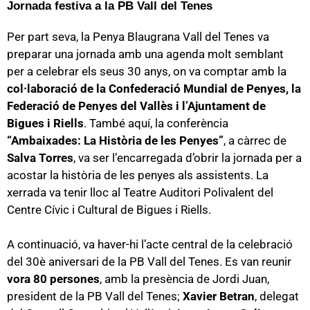
Jornada festiva a la PB Vall del Tenes
Per part seva, la Penya Blaugrana Vall del Tenes va
preparar una jornada amb una agenda molt semblant
per a celebrar els seus 30 anys, on va comptar amb la
col·laboració de la Confederació Mundial de Penyes, la
Federació de Penyes del Vallès i l’Ajuntament de
Bigues i Riells
. També aquí, la conferència
“Ambaixades: La Història de les Penyes”
, a càrrec de
Salva Torres
, va ser l’encarregada d’obrir la jornada per a
acostar la història de les penyes als assistents. La
xerrada va tenir lloc al Teatre Auditori Polivalent del
Centre Cívic i Cultural de Bigues i Riells.
A continuació, va haver-hi l’acte central de la celebració
del 30è aniversari de la PB Vall del Tenes. Es van reunir
vora 80 persones
, amb la presència de Jordi Juan,
president de la PB Vall del Tenes;
Xavier Betran
, delegat