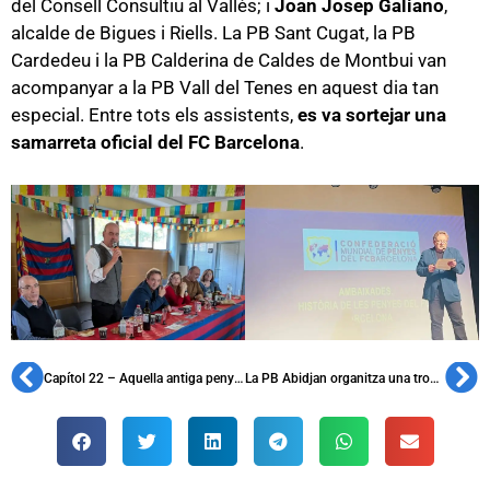
del Consell Consultiu al Vallès; i
Joan Josep Galiano
,
alcalde de Bigues i Riells. La PB Sant Cugat, la PB
Cardedeu i la PB Calderina de Caldes de Montbui van
acompanyar a la PB Vall del Tenes en aquest dia tan
especial. Entre tots els assistents,
es va sortejar una
samarreta oficial del FC Barcelona
.
Capítol 22 – Aquella antiga penya de Sants
La PB Abidjan organitza una trobada amb els seus penyistes