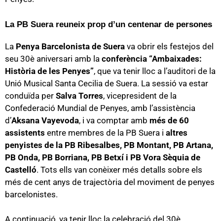
La PB Suera reuneix prop d’un centenar de persones
La
Penya Barcelonista de Suera
va obrir els festejos del
seu 30è aniversari amb la
conferència “Ambaixades:
Història de les Penyes”
, que va tenir lloc a l’auditori de la
Unió Musical Santa Cecilia de Suera. La sessió va estar
conduïda per
Salva Torres
, vicepresident de la
Confederació Mundial de Penyes, amb l’assistència
d’
Aksana Vayevoda
, i va comptar amb
més de 60
assistents
entre membres de la PB Suera i
altres
penyistes de la PB Ribesalbes, PB Montant, PB Artana,
PB Onda, PB Borriana, PB Betxí i PB Vora Sèquia de
Castelló
. Tots ells van conèixer més detalls sobre els
més de cent anys de trajectòria del moviment de penyes
barcelonistes.
A continuació, va tenir lloc la celebració del 30è