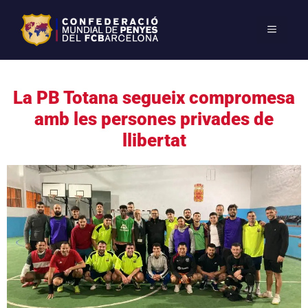
La PB Totana segueix compromesa
amb les persones privades de
llibertat