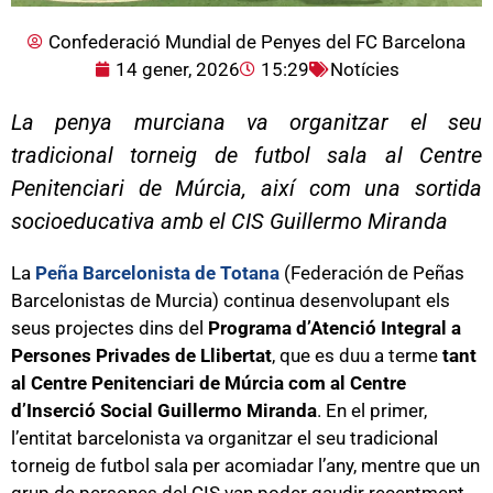
Confederació Mundial de Penyes del FC Barcelona
14 gener, 2026
15:29
Notícies
La penya murciana va organitzar el seu
tradicional torneig de futbol sala al Centre
Penitenciari de Múrcia, així com una sortida
socioeducativa amb el CIS Guillermo Miranda
La
Peña Barcelonista de Totana
(Federación de Peñas
Barcelonistas de Murcia) continua desenvolupant els
seus projectes dins del
Programa d’Atenció Integral a
Persones Privades de Llibertat
, que es duu a terme
tant
al Centre Penitenciari de Múrcia com al Centre
d’Inserció Social Guillermo Miranda
. En el primer,
l’entitat barcelonista va organitzar el seu tradicional
torneig de futbol sala per acomiadar l’any, mentre que un
grup de persones del CIS van poder gaudir recentment