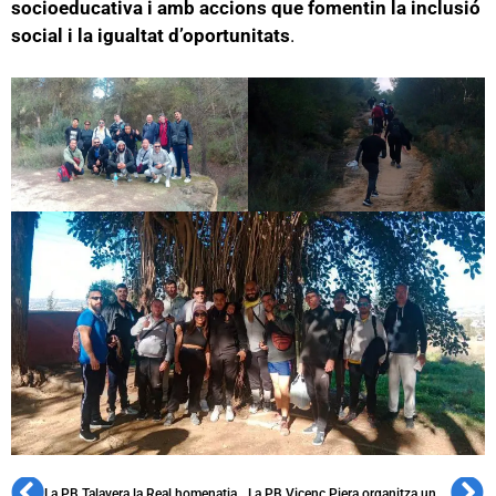
socioeducativa i amb accions que fomentin la inclusió
social i la igualtat d’oportunitats
.
La PB Talavera la Real homenatja el seu fundador Valentín Valle Franco
La PB Vicenç Piera organitza una projecció multitudinària del documental sobre Ucraïna de Sor Lucía Caram