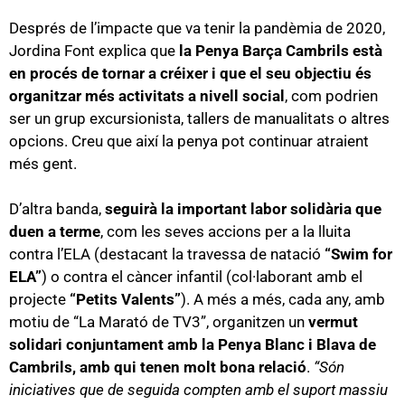
Després de l’impacte que va tenir la pandèmia de 2020,
Jordina Font explica que
la Penya Barça Cambrils està
en procés de tornar a créixer i que el seu objectiu és
organitzar més activitats a nivell social
, com podrien
ser un grup excursionista, tallers de manualitats o altres
opcions. Creu que així la penya pot continuar atraient
més gent.
D’altra banda,
seguirà la important labor solidària que
duen a terme
, com les seves accions per a la lluita
contra l’ELA (destacant la travessa de natació
“Swim for
ELA”
) o contra el càncer infantil (col·laborant amb el
projecte
“Petits Valents”
). A més a més, cada any, amb
motiu de “La Marató de TV3”, organitzen un
vermut
solidari conjuntament amb la Penya Blanc i Blava de
Cambrils, amb qui tenen molt bona relació
.
“Són
iniciatives que de seguida compten amb el suport massiu