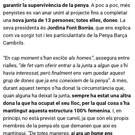
garantir la supervivència de la penya
. A poc a poc, més
penyistes es van anar unint al projecte fins a completar
una
nova junta de 13 persones; totes elles, dones
. La
seva presidenta és
Jordina Font Borràs
, que ens explica
com va sorgir tot i les particularitats de la Penya Barça
Cambrils.
“En cap moment s’han exclòs als homes”
, assegura entre
rialles,
“de fet vam oferir entrar a la junta a algun que s’hi
havia interessat, però finalment ens vam quedar aquest
grup de dones que ja ens coneixíem de la penya”
. A més,
durant aquest temps s’ha donat la circumstància que,
quan alguna ha deixat la junta,
sempre ha estat una altra
dona la que ha ocupat el seu lloc, per la qual cosa s’ha
mantingut aquesta estructura 100% femenina
. I, en
principi, no està previst que canviï, ja que són els propis
membres de la penya els que demanen que així es
mantingui.
“De totes maneres,
si ara un home ens