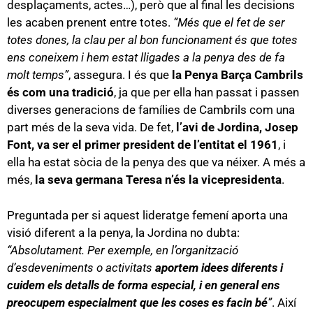
desplaçaments, actes…), però que al final les decisions
les acaben prenent entre totes.
“Més que el fet de ser
totes dones, la clau per al bon funcionament és que totes
ens coneixem i hem estat lligades a la penya des de fa
molt temps”
, assegura. I és que
la Penya Barça Cambrils
és com una tradició
, ja que per ella han passat i passen
diverses generacions de famílies de Cambrils com una
part més de la seva vida. De fet,
l’avi de Jordina, Josep
Font, va ser el primer president de l’entitat el 1961
, i
ella ha estat sòcia de la penya des que va néixer. A més a
més,
la seva germana Teresa n’és la vicepresidenta
.
Preguntada per si aquest lideratge femení aporta una
visió diferent a la penya, la Jordina no dubta:
“Absolutament. Per exemple, en l’organització
d’esdeveniments o activitats
aportem idees diferents i
cuidem els detalls de forma especial, i en general ens
preocupem especialment que les coses es facin bé
”
. Així