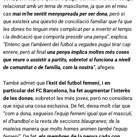
relacionat amb un tema de masclisme, ja que en el meu
cas
mai m’he sentit menyspreada per ser dona
, però si
que existeix una qüestió de conciliació familiar que fa que
les dones ho tinguin més complicat per a invertir el temps
i la dedicació que comporta presidir una penya”
, explica.
“Entenc que l’ambient del futbol a vegades pugui tirar cap
enrere, però al final
una penya implica moltes més coses
que veure o assistir a partits, sobretot si funciona a nivell
de comunitat o de família, com la nostra
”
, afegeix.
També admet que
l’èxit del futbol femení, i en
particular del FC Barcelona, ha fet augmentar l’interès
de les dones
, sobretot les més joves, però no considera
que sigui una cosa exclusiva. De fet, deixa molt clar que
“com a dona, segueixo l’equip femení igual que el masculí,
el d’handbol o la resta de seccions blaugranes; de la
mateixa manera que molts homes animen també l’equip
femení”
. De fet,
els membres de la penya cada cop