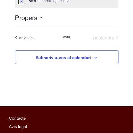
No s'ha trobat cap resultat.
A
v
í
Propers
s
S
e
Esdeveniments
Avui
posteriors
Esdeveniments
anteriors
l
e
c
Subscriviu-vos al calendari
c
i
o
n
a
u
n
a
Contacte
d
Avís legal
a