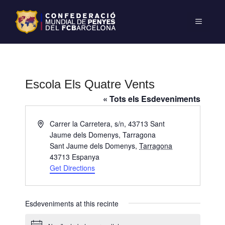
Escola Els Quatre Vents
« Tots els Esdeveniments
A
Carrer la Carretera, s/n, 43713 Sant
d
Jaume dels Domenys, Tarragona
d
Sant Jaume dels Domenys
,
Tarragona
r
43713
Espanya
e
Get Directions
s
s
Esdeveniments at this recinte