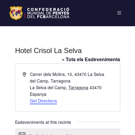
Hotel Crisol La Selva
« Tots els Esdeveniments
A
Carrer dels Molins, 10, 43470 La Selva
d
del Camp, Tarragona
d
La Selva del Camp
,
Tarragona
43470
r
Espanya
e
Get Directions
s
s
Esdeveniments at this recinte