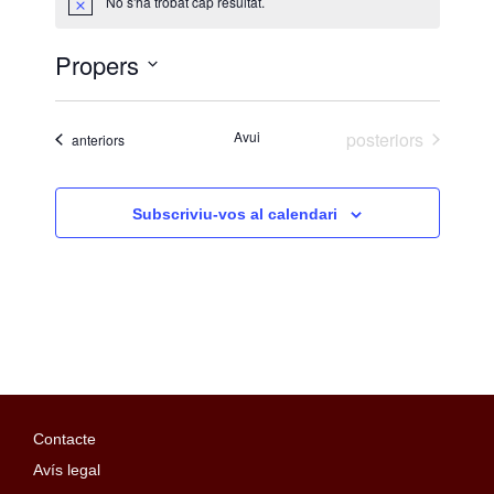
No s'ha trobat cap resultat.
A
v
í
Propers
s
S
e
Esdeveniments
Avui
posteriors
Esdeveniments
anteriors
l
e
c
Subscriviu-vos al calendari
c
i
o
n
a
u
n
a
Contacte
d
Avís legal
a