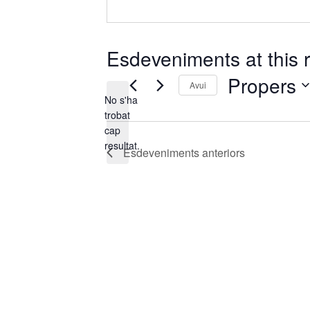
Esdeveniments at this r
Propers
Avui
No s'ha
S
trobat
e
A
cap
l
v
resultat.
Esdeveniments
anteriors
e
í
s
c
c
i
o
n
a
u
n