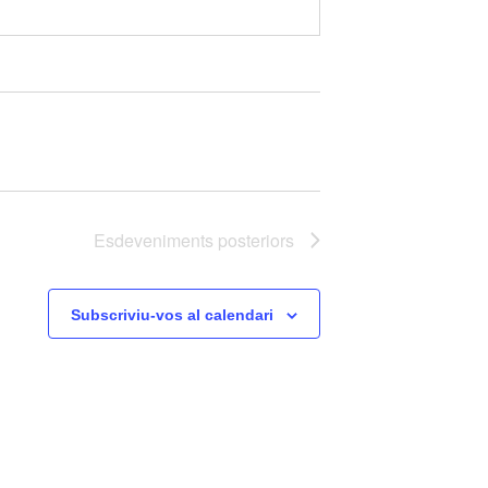
Esdeveniments
posteriors
Subscriviu-vos al calendari