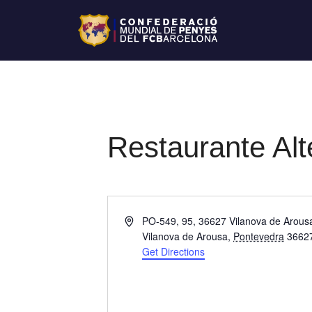
Restaurante Alt
A
PO-549, 95, 36627 Vilanova de Arous
d
Vilanova de Arousa
,
Pontevedra
3662
d
Get Directions
r
e
s
s