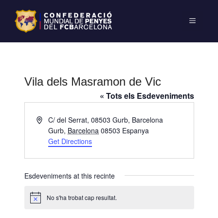
Vila dels Masramon de Vic
« Tots els Esdeveniments
A
C/ del Serrat, 08503 Gurb, Barcelona
d
Gurb
,
Barcelona
08503
Espanya
d
Get Directions
r
e
s
Esdeveniments at this recinte
s
No s'ha trobat cap resultat.
A
v
í