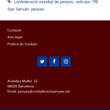
confederació mundial de penyes
,
notícies
,
PB
San Serván
,
penyes
Contacte
Avís legal
Política de Cookies
Arístides Maillol, 15
08028 Barcelona
Email: penyes@confederaciopenyes.cat