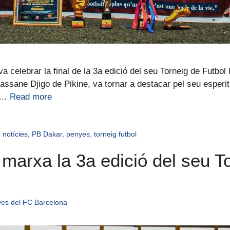
elebrar la final de la 3a edició del seu Torneig de Futbol I
Alassane Djigo de Pikine, va tornar a destacar pel seu esperit
s …
Read more
,
notícies
,
PB Dakar
,
penyes
,
torneig futbol
arxa la 3a edició del seu To
yes del FC Barcelona