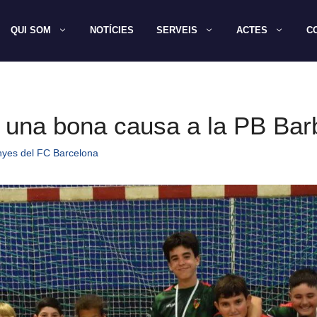
QUI SOM
NOTÍCIES
SERVEIS
ACTES
C
r una bona causa a la PB Barb
nyes del FC Barcelona