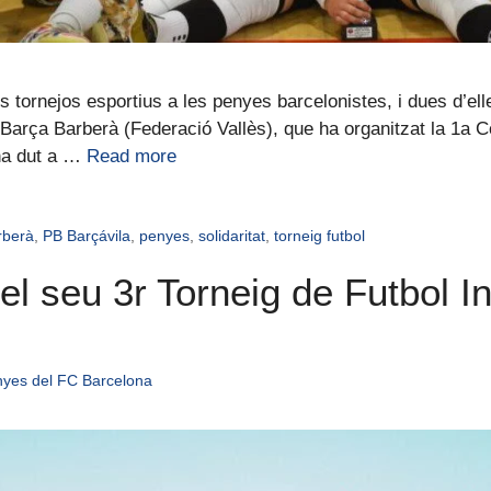
s tornejos esportius a les penyes barcelonistes, i dues d’el
Barça Barberà (Federació Vallès), que ha organitzat la 1a C
 ha dut a …
Read more
rberà
,
PB Barçávila
,
penyes
,
solidaritat
,
torneig futbol
el seu 3r Torneig de Futbol I
nyes del FC Barcelona