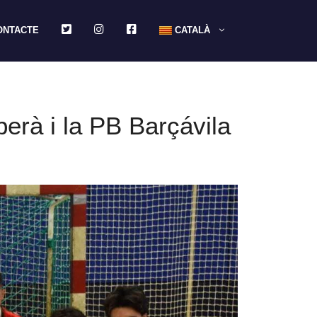
TWITTER
INSTAGRAM
FACEBOOK
ONTACTE
CATALÀ
erà i la PB Barçávila