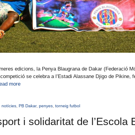
rimeres edicions, la Penya Blaugrana de Dakar (Federació Mó
a competició se celebra a l’Estadi Alassane Djigo de Pikine, 
ead more
,
notícies
,
PB Dakar
,
penyes
,
torneig futbol
sport i solidaritat de l’Escol