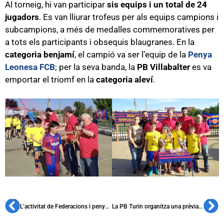
Al torneig, hi van participar
sis equips i un total de 24
jugadors
. Es van lliurar trofeus per als equips campions i
subcampions, a més de medalles commemoratives per
a tots els participants i obsequis blaugranes. En la
categoria benjamí
, el campió va ser l’equip de la
Penya
Leonesa FCB
; per la seva banda, la
PB Villabalter
es va
emportar el triomf en la
categoria aleví
.
L’activitat de Federacions i penyes es va acostant a la normalitat
La PB Turin organitza una prèvia de la final de la Champions femenina