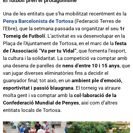
El futbolí pren el protagonisme
Una de les entitats que s’ha mobilitzat recentment és la
Penya Barcelonista de Tortosa
(Federació Terres de
l’Ebre), que la setmana passada va organitzar el seu
1r
Torneig de Futbolí
. L’activitat es va desenvolupar en la
Plaça de l’Ajuntament de Tortosa, en el marc de la
festa
de l’Associació “Va per tu Vidal”
, que fomenta l’esport,
la cultura i la solidaritat. La competició va comptar amb
una desena de parelles de
nens d’entre 10 i 15 anys
, que
van jugar diverses eliminatòries fins a decidir el
guanyador final; tot això, en un
ambient ple d’emoció,
esportivitat i passió blaugrana
. El torneig va atraure
molta gent i va comptar amb la
col·laboració de la
Confederació Mundial de Penyes
, així com d’altres
entitats locals de Tortosa.