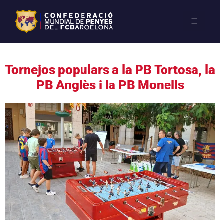
Tornejos populars a la PB Tortosa, la
PB Anglès i la PB Monells