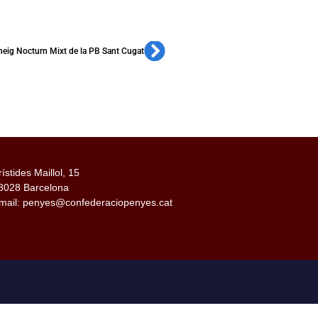
neig Nocturn Mixt de la PB Sant Cugat
rístides Maillol, 15
8028 Barcelona
mail: penyes@confederaciopenyes.cat