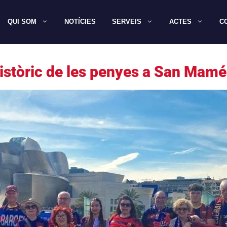
QUI SOM
NOTÍCIES
SERVEIS
ACTES
C
stòric de les penyes a San Mamé