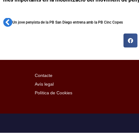
Un jove penyista de la PB San Diego entrena amb la PB Cinc Copes
Contacte
Avís legal
Política de Cookies