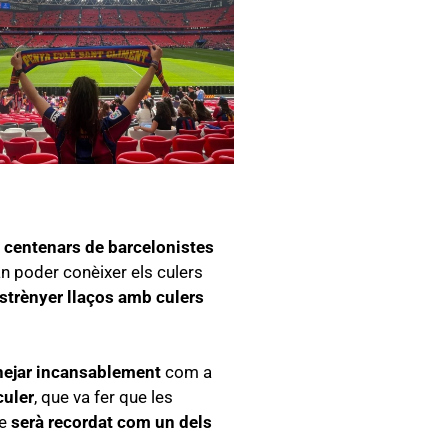
 centenars de barcelonistes
van poder conèixer els culers
strènyer llaços amb culers
nejar incansablement
com a
culer
, que va fer que les
ue
serà recordat com un dels