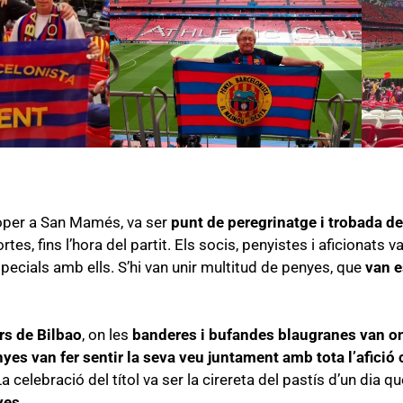
oper a San Mamés, va ser
punt de peregrinatge i trobada de
rtes, fins l’hora del partit. Els socis, penyistes i aficionats 
ecials amb ells. S’hi van unir multitud de penyes, que
van e
rs de Bilbao
, on les
banderes i bufandes blaugranes van o
yes van fer sentir la seva veu juntament amb tota l’afició 
La celebració del títol va ser la cirereta del pastís d’un dia q
yes
.