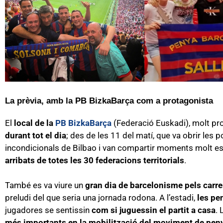
La prèvia, amb la PB BizkaBarça com a protagonista
El
local de la
PB BizkaBarça
(Federació Euskadi), molt pr
durant tot el dia
; des de les 11 del matí, que va obrir les po
incondicionals de Bilbao i van compartir moments molt esp
arribats de totes les 30 federacions territorials
.
També es va viure un
gran dia de barcelonisme pels carre
preludi del que seria una jornada rodona. A l’estadi,
les pen
jugadores se sentissin
com si juguessin el partit a casa
. 
més importants en la mobilització del moviment de pen