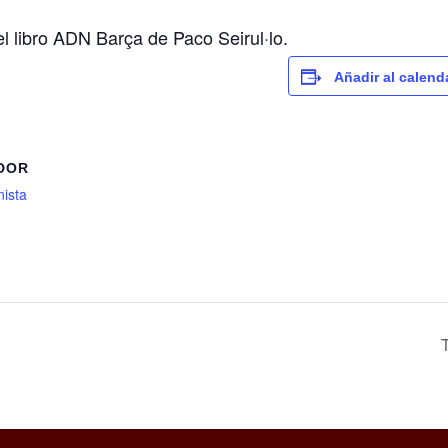
l libro ADN Barça de Paco Seirul·lo.
Añadir al calend
DOR
ista