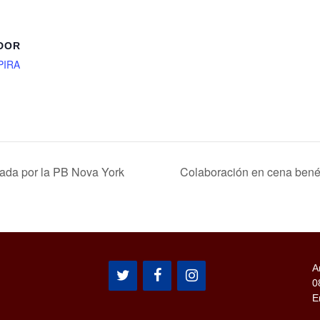
DOR
PIRA
ada por la PB Nova York
Colaboración en cena benéf
A
0
E