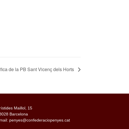
ica de la PB Sant Vicenç dels Horts
rístides Maillol, 15
8028 Barcelona
mail: penyes@confederaciopenyes.cat