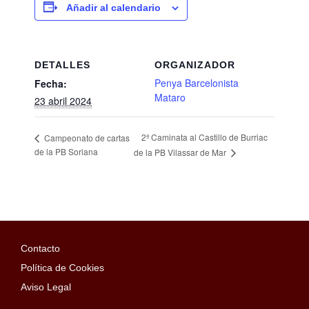
Añadir al calendario
DETALLES
ORGANIZADOR
Penya Barcelonista
Fecha:
Mataro
23 abril 2024
2ª Caminata al Castillo de Burriac
Campeonato de cartas
de la PB Soriana
de la PB Vilassar de Mar
Contacto
Política de Cookies
Aviso Legal