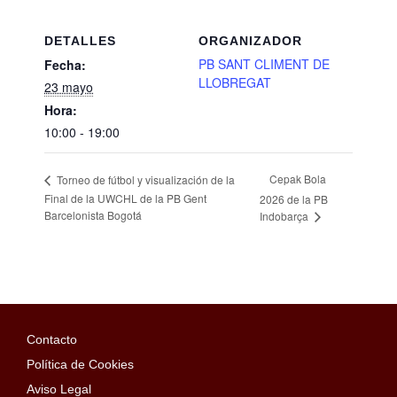
DETALLES
ORGANIZADOR
PB SANT CLIMENT DE
Fecha:
LLOBREGAT
23 mayo
Hora:
10:00 - 19:00
Cepak Bola
Torneo de fútbol y visualización de la
Final de la UWCHL de la PB Gent
2026 de la PB
Barcelonista Bogotá
Indobarça
Contacto
Política de Cookies
Aviso Legal