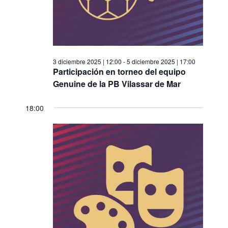
n
e
a
d
f
v
e
e
i
c
v
s
3 diciembre 2025 | 12:00
-
5 diciembre 2025 | 17:00
h
i
t
Participación en torneo del equipo
a
Genuine de la PB Vilassar de Mar
a
s
.
s
t
18:00
d
a
e
s
E
v
e
n
t
o