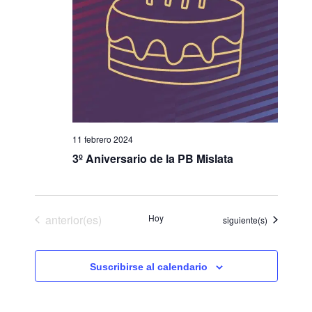
o
n
a
l
a
f
e
c
11 febrero 2024
h
3º Aniversario de la PB Mislata
a
.
Eventos
anterior(es)
Hoy
Eventos
siguiente(s)
Suscribirse al calendario