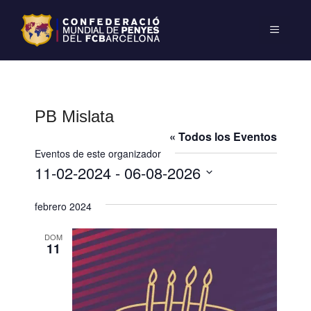
PB Mislata
« Todos los Eventos
Eventos de este organizador
11-02-2024
 - 
06-08-2026
S
febrero 2024
e
l
DOM
e
11
c
c
i