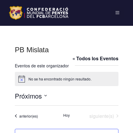
PB Mislata
« Todos los Eventos
Eventos de este organizador
No se ha encontrado ningún resultado.
A
v
i
Próximos
s
o
S
e
Eventos
Hoy
siguiente(s)
Eventos
anterior(es)
l
e