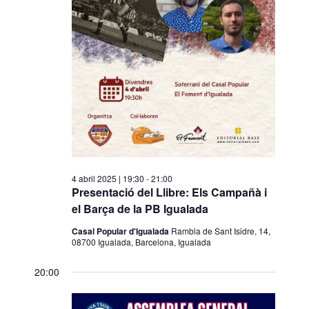
a
v
n
v
a
i
e
d
s
a
g
u
t
a
a
a
l
c
.
i
i
t
ó
z
4 abril 2025 | 19:30
-
21:00
a
Presentació del Llibre: Els Campañà i
el Barça de la PB Igualada
c
i
Casal Popular d'Igualada
Rambla de Sant Isidre, 14,
08700 Igualada, Barcelona, Igualada
o
n
20:00
s
E