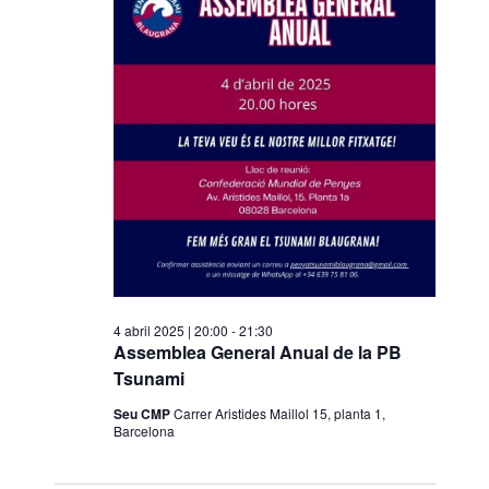
s
d
e
v
e
n
i
m
e
n
t
4 abril 2025 | 20:00
-
21:30
Assemblea General Anual de la PB
Tsunami
Seu CMP
Carrer Aristides Maillol 15, planta 1,
Barcelona