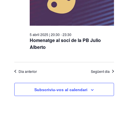
s
d
e
v
5 abril 2025 | 20:30
-
23:30
e
Homenatge al soci de la PB Julio
Alberto
n
i
m
e
Dia anterior
Següent dia
n
t
Subscriviu-vos al calendari