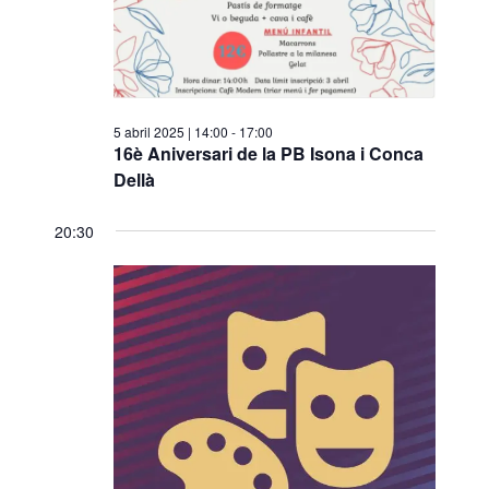
a
v
n
v
a
i
e
d
s
a
g
u
5 abril 2025 | 14:00
-
17:00
t
a
a
16è Aniversari de la PB Isona i Conca
a
Dellà
l
c
.
i
i
20:30
t
ó
z
a
c
i
o
n
s
E