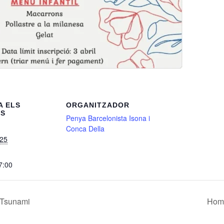
A ELS
ORGANITZADOR
LS
Penya Barcelonista Isona i
Conca Della
025
7:00
 Tsunami
Home