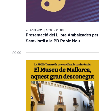
a
v
n
v
a
i
e
d
s
a
g
u
25 abril 2025 | 18:00
-
20:00
t
a
a
Presentació del Llibre Ambaixades per
a
Sant Jordi a la PB Poble Nou
l
c
.
i
i
20:00
t
ó
z
a
c
i
o
n
s
E