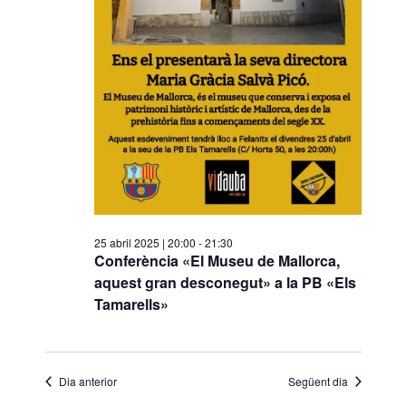
s
d
e
v
e
n
i
m
e
25 abril 2025 | 20:00
-
21:30
n
Conferència «El Museu de Mallorca,
t
aquest gran desconegut» a la PB «Els
Tamarells»
Dia anterior
Següent dia