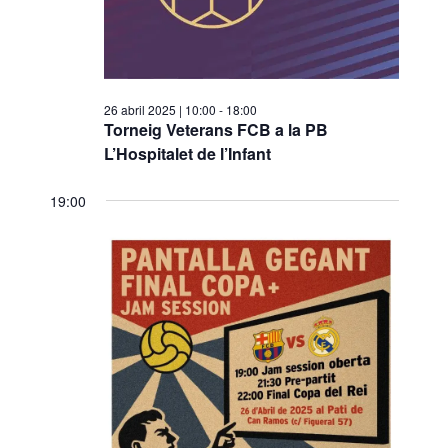
s
d
e
v
26 abril 2025 | 10:00
-
18:00
Torneig Veterans FCB a la PB
e
L’Hospitalet de l’Infant
n
i
19:00
m
e
n
t