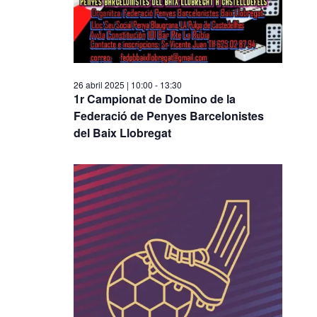
a
v
n
v
a
i
e
d
s
a
g
u
26 abril 2025 | 10:00
-
13:30
t
a
a
1r Campionat de Domino de la
a
Federació de Penyes Barcelonistes
l
c
.
del Baix Llobregat
i
i
t
ó
z
a
c
i
o
n
s
E