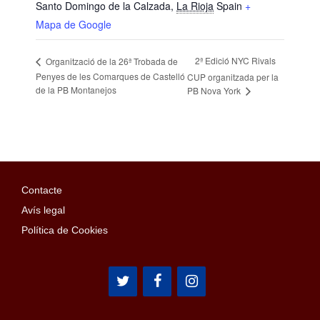
Santo Domingo de la Calzada
,
La Rioja
Spain
+
Mapa de Google
2ª Edició NYC Rivals
Organització de la 26ª Trobada de
Penyes de les Comarques de Castelló
CUP organitzada per la
de la PB Montanejos
PB Nova York
Contacte
Avís legal
Política de Cookies