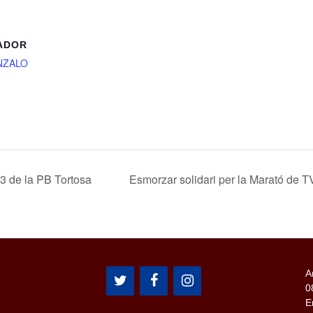
ADOR
NZALO
V3 de la PB Tortosa
Esmorzar solidari per la Marató de 
A
0
E