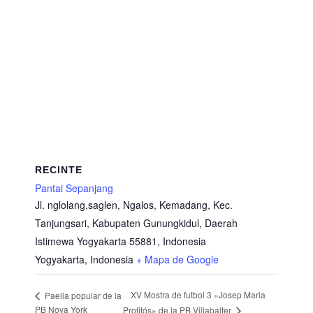
RECINTE
Pantai Sepanjang
Jl. nglolang,saglen, Ngalos, Kemadang, Kec.
Tanjungsari, Kabupaten Gunungkidul, Daerah
Istimewa Yogyakarta 55881, Indonesia
Yogyakarta
,
Indonesia
+ Mapa de Google
XV Mostra de futbol 3 «Josep Maria
Paella popular de la
PB Nova York
Profitós» de la PB Villabalter