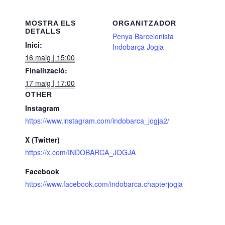
MOSTRA ELS
ORGANITZADOR
DETALLS
Penya Barcelonista
Inici:
Indobarça Jogja
16 maig | 15:00
Finalització:
17 maig | 17:00
OTHER
Instagram
https://www.instagram.com/indobarca_jogja2/
X (Twitter)
https://x.com/INDOBARCA_JOGJA
Facebook
https://www.facebook.com/indobarca.chapterjogja