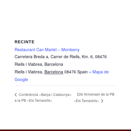
RECINTE
Restaurant Can Marlet – Montseny
Carretera Breda a, Carrer de Riells, Km. 6, 08476
Riells i Viabrea, Barcelona
Riells i Viabrea
,
Barcelona
08476
Spain
+ Mapa de
Google
22è Aniversari de la PB
Conferència «Barça i Catalunya»
a la PB «Els Tamarells»
«Els Tamarells»