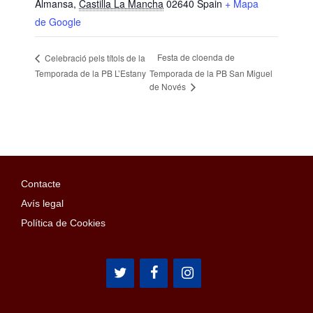
Almansa
,
Castilla La Mancha
02640
Spain
+ Mapa
de Google
Festa de cloenda de
Celebració pels títols de la
Temporada de la PB L’Estany
Temporada de la PB San Miguel
de Novés
Contacte
Avís legal
Política de Cookies