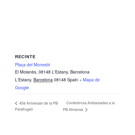
RECINTE
Plaça del Monestir
El Moianès, 08148 L'Estany, Barcelona
L'Estany
,
Barcelona
08148
Spain
+ Mapa de
Google
Conferència Ambaixades a la
45è Aniversari de la PB
Palafrugell
PB Almansa