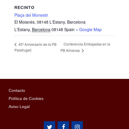
RECINTO
Plaça del Monestir
El Moianès, 08148 L'Estany, Barcelona
L'Estany
,
Barcelona
08148
Spain
+ Google Map
Conferencia Embajadas en la
45º Aniversario de la PB
Palafrugell
PB Almansa
Contacto
Política de Cookies
Aviso Legal