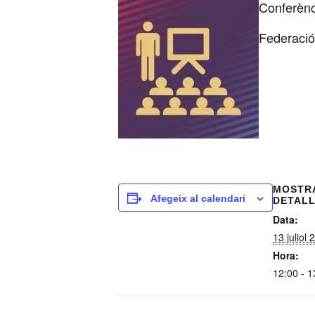
Conferènc
Federació 
MOSTR
Afegeix al calendari
DETAL
Data:
13 juliol 
Hora:
12:00 - 1