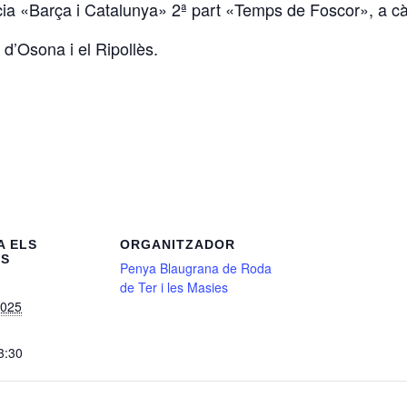
ia «Barça i Catalunya» 2ª part «Temps de Foscor», a cà
d’Osona i el Ripollès.
A ELS
ORGANITZADOR
LS
Penya Blaugrana de Roda
de Ter i les Masies
2025
3:30