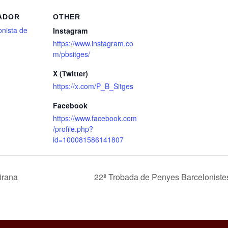
ADOR
OTHER
nista de
Instagram
https://www.instagram.co
m/pbsitges/
X (Twitter)
https://x.com/P_B_Sitges
Facebook
https://www.facebook.com
/profile.php?
id=100081586141807
irana
22ª Trobada de Penyes Barceloniste