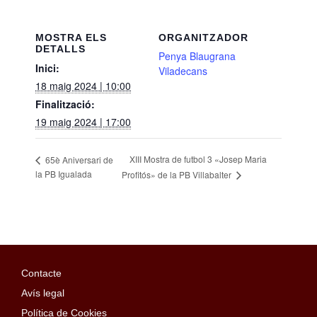
MOSTRA ELS
ORGANITZADOR
DETALLS
Penya Blaugrana
Inici:
Viladecans
18 maig 2024 | 10:00
Finalització:
19 maig 2024 | 17:00
XIII Mostra de futbol 3 «Josep Maria
65è Aniversari de
la PB Igualada
Profitós» de la PB Villabalter
Contacte
Avís legal
Política de Cookies