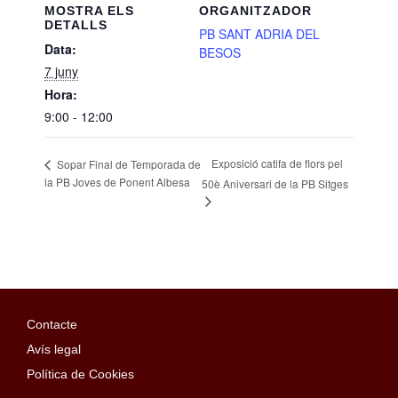
MOSTRA ELS
ORGANITZADOR
DETALLS
PB SANT ADRIA DEL
Data:
BESOS
7 juny
Hora:
9:00 - 12:00
Exposició catifa de flors pel
Sopar Final de Temporada de
la PB Joves de Ponent Albesa
50è Aniversari de la PB Sitges
Contacte
Avís legal
Política de Cookies