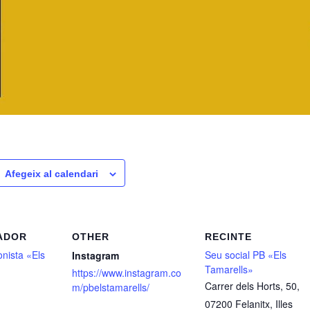
Afegeix al calendari
ADOR
OTHER
RECINTE
nista «Els
Seu social PB «Els
Instagram
Tamarells»
https://www.instagram.co
Carrer dels Horts, 50,
m/pbelstamarells/
07200 Felanitx, Illes