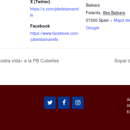
X (Twitter)
Balears
https://x.com/pbelstamarel
Felanitx
,
Illes Balears
ls
07200
Spain
+ Mapa de
Facebook
Google
https://www.facebook.com
/pbelstamarells
nostra vida» a la PB Cubelles
Sopar d
A
0
E